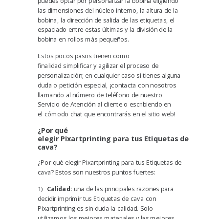
puedes optar por personalizar la bobina eligiendo
las dimensiones del núcleo interno, la altura de la
bobina, la dirección de salida de las etiquetas, el
espaciado entre estas últimas y la división de la
bobina en rollos más pequeños.
Estos pocos pasos tienen como
finalidad
simplificar y agilizar el proceso de
personalización;
en cualquier caso si tienes alguna
duda o petición especial, ¡contacta con nosotros
llamando al
número de teléfono de nuestro
Servicio de Atención al cliente
o escribiendo en
el
cómodo chat
que encontrarás en el sitio web!
¿
Por qué
elegir
Pixartprinting
para
t
us
E
tiquetas
de
cava
?
¿Por qué elegir Pixartprinting para tus Etiquetas de
cava? Estos son nuestros puntos fuertes:
1)
Calidad:
una de las principales razones para
decidir imprimir tus Etiquetas de cava con
Pixartprinting es sin duda la calidad. Solo
utilizamos los mejores materiales y las mejores