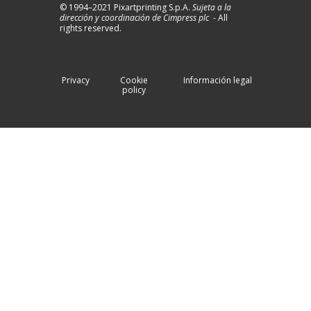
© 1994–2021 Pixartprinting S.p.A.
Sujeta a la
dirección y coordinación de Cimpress plc
-
All
rights reserved.
Privacy
Cookie
Información legal
policy