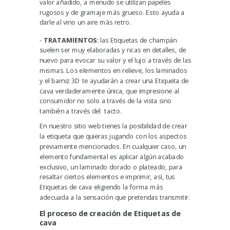
valor añadido, a menudo se utilizan
papeles
rugosos y de gramaje más grueso.
Esto ayuda a
darle al vino un aire más retro.
-
TRATAMIENTOS:
las Etiquetas de champán
suelen ser muy elaboradas y ricas en detalles, de
nuevo para evocar su valor y el lujo a través de las
mismas.
Los elementos en relieve, los laminados
y el barniz 3D
te
ayudarán a crear una Etiqueta de
cava verdaderamente única, que impresione al
consumidor no solo a través de la vista sino
también a través del tacto.
En nuestro sitio web tienes la posibilidad de crear
la etiqueta que quieras
jugando con los aspectos
previamente mencionados.
En cualquier caso, un
elemento fundamental es aplicar algún acabado
exclusivo, un laminado dorado o plateado, para
resaltar ciertos elementos e imprimir, así, tus
Etiquetas de cava eligiendo la forma más
adecuada a la sensación que pretendas transmitir.
El proceso de creación de
E
tiquetas
de
c
ava