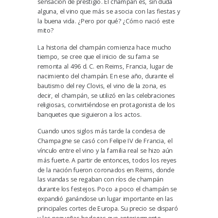
sensación de prestigio. El champán es, sin duda
alguna, el vino que más se asocia con las fiestas y
la buena vida. ¿Pero por qué? ¿Cómo nació este
mito?
La historia del champán
comienza hace mucho
tiempo, se cree que el inicio de su fama se
remonta al 496 d. C. en Reims, Francia, lugar de
nacimiento del champán. En ese año, durante el
bautismo del rey Clovis, el vino de la zona, es
decir, el champán, se utilizó en las celebraciones
religiosas, convirtiéndose en protagonista de los
banquetes que siguieron a los actos.
Cuando unos siglos más tarde la condesa de
Champagne se casó con Felipe IV de Francia, el
vínculo entre el vino y la familia real se hizo aún
más fuerte. A partir de entonces, todos los reyes
de la nación fueron coronados en Reims, donde
las viandas se regaban con ríos de champán
durante los festejos. Poco a poco el champán se
expandió ganándose un lugar importante en las
principales cortes de Europa. Su precio se disparó
y las pequeñas bodegas que anteriormente