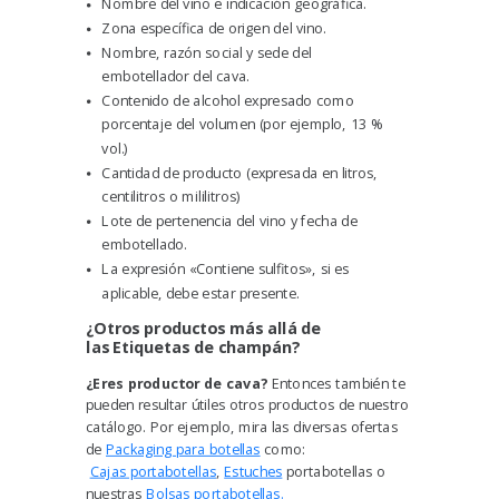
Nombre del vino e indicación geográfica.
Zona específica de origen del vino.
Nombre, razón social y sede del
embotellador del cava.
Contenido de alcohol expresado como
porcentaje del volumen
(por ejemplo, 13 %
vol.)
Cantidad de producto
(expresada en litros,
centilitros o mililitros)
Lote de pertenencia del vino y fecha de
embotellado.
La expresión «Contiene sulfitos»,
si es
aplicable, debe estar presente.
¿
Otros productos
m
ás allá de
las
E
tiquetas
de champán?
¿Eres productor de cava?
Entonces también te
pueden resultar útiles otros productos de nuestro
catálogo. Por ejemplo, mira las diversas ofertas
de
Packaging para botellas
como:
Cajas portabotellas
,
Estuches
portabotellas
o
nuestras
Bolsas portabotellas.