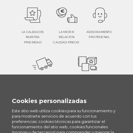
ASESORAMIENTO
LA CALIDAD ES
LA MEJOR
PROFESIONAL
NUESTRA
RELACIÓN
PRIORIDAD
CALIDAD-PRECIO
RAPIDEZ Y
3 MILLONES DE
FIABILIDAD
PRODUCTOS
Cookies personalizadas
Este sitio web utiliza cookies para su funcionamiento y
Diferencia brochure
para mostrarte servicios de acuerdo con tus
folletos flyers
preferencias: cookies técnicas para garantizar el
funcionamiento del sitio web, cookies funcionales
Tipos de encuadernacion
(propias y de terceros) para comprender y mejorar la