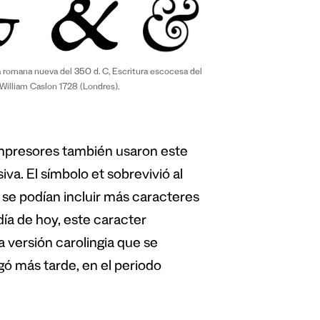
va romana nueva del 350 d. C, Escritura escocesa del
 William Caslon 1728 (Londres).
impresores también usaron este
a. El símbolo et sobrevivió al
 se podían incluir más caracteres
 día de hoy, este caracter
 versión carolingia que se
legó más tarde, en el periodo