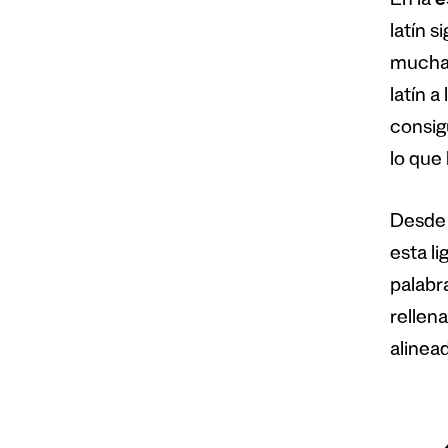
En la
e
latín s
muchas
latín a 
consig
lo que 
Desde l
esta l
palabra
rellena
alinea