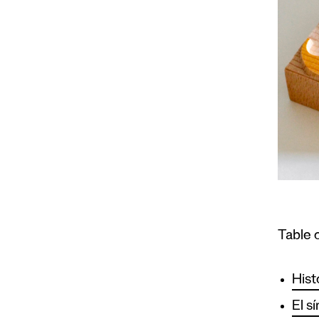
Table 
Hist
El s