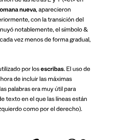
 unión de las letras E y T («et» en
 romana nueva
, aparecieron
riormente, con la transición del
minuyó notablemente, el símbolo &
 cada vez menos de forma gradual,
tilizado por los
escribas
. El uso de
 hora de incluir las máximas
 las palabras era muy útil para
de texto en el que las líneas están
izquierdo como por el derecho).