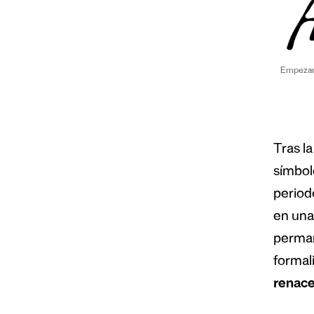
Empezand
Tras la
símbol
period
en una 
perman
formali
renace