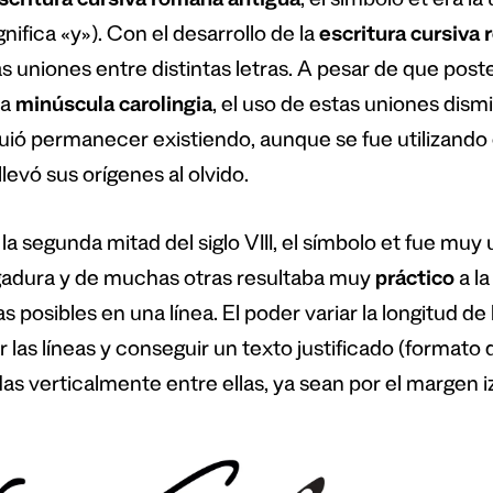
scritura cursiva romana antigua
, el símbolo et era la
ignifica «y»). Con el desarrollo de la
escritura cursiva
 uniones entre distintas letras. A pesar de que poste
la
minúscula carolingia
, el uso de estas uniones dis
uió permanecer existiendo, aunque se fue utilizando
llevó sus orígenes al olvido.
a segunda mitad del siglo VIII, el símbolo et fue muy u
igadura y de muchas otras resultaba muy
práctico
a la
s posibles en una línea. El poder variar la longitud de
r las líneas y conseguir un texto justificado (formato 
das verticalmente entre ellas, ya sean por el margen 