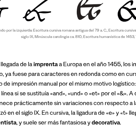
o por la izquierda: Escritura cursiva romana antigua del 79 a. C., Escritura cursi
siglo IX, Minúscula carolingia ca. 810, Escritura humanística de 1453,
 llegada de la
imprenta
a Europa en el año 1455, los 
o, ya fuese para caracteres en redonda como en cursiv
o de impresión manual por el mismo motivo logístico:
línea si se sustituía «and», «und» o «et» por el «&». A
ece prácticamente sin variaciones con respecto a la
zó en el siglo IX. En cursiva, la ligadura de «e» y «t» l
ntista
, y suele ser más fantasiosa y
decorativa
.