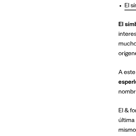
El s
El sím
intere
muchos
orígen
A este
esperl
nombr
El & fo
última 
mismo,