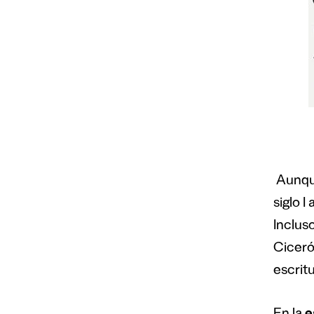
Aunque
siglo I
Inclus
Ciceró
escrit