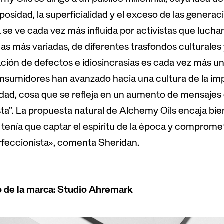
y Oils se dirige a un público millennial, cuya idea de 
osidad, la superficialidad y el exceso de las generaci
a se ve cada vez más influida por activistas que luch
as más variadas, de diferentes trasfondos culturales
ción de defectos e idiosincrasias es cada vez más
nsumidores han avanzado hacia una cultura de la imper
idad, cosa que se refleja en un aumento de mensaj
ta”. La propuesta natural de Alchemy Oils encaja bien
 tenía que captar el espíritu de la época y comprom
rfeccionista», comenta Sheridan.
 de la marca: Studio Ahremark