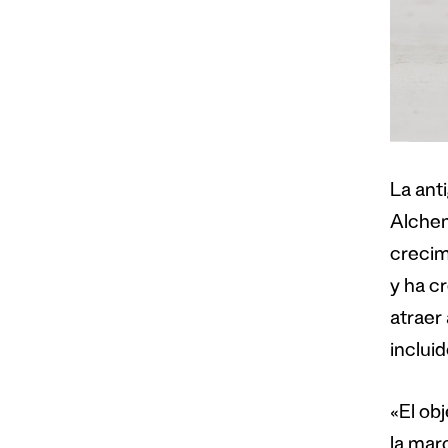
La ant
Alchem
crecim
y ha c
atraer
incluid
«El ob
la marc