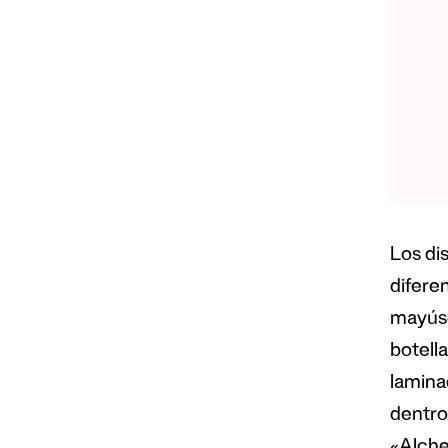
Los di
difere
mayúsc
botell
lamina
dentro 