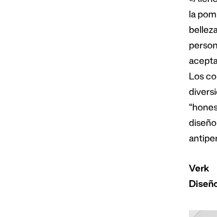
«Alchem
la pomp
bellez
person
acepta
Los co
divers
“hones
diseño
antipe
Verk
Diseño