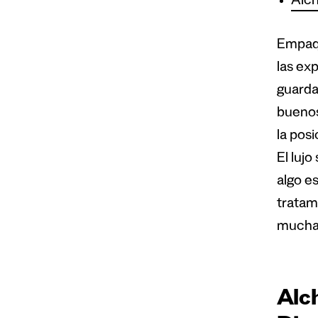
Alch
Empaqu
las exp
guarda
buenos
la pos
El lujo
algo e
tratam
muchas
Alc