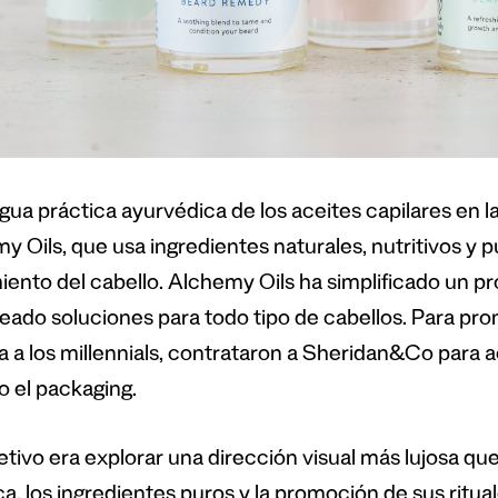
igua práctica ayurvédica de los aceites capilares en l
y Oils, que usa ingredientes naturales, nutritivos y p
iento del cabello. Alchemy Oils ha simplificado un 
reado soluciones para todo tipo de cabellos. Para pr
 a a los millennials, contrataron a Sheridan&Co para 
o el packaging.
jetivo era explorar una dirección visual más lujosa qu
a, los ingredientes puros y la promoción de sus ritua