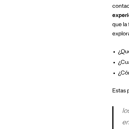
contac
experi
que la 
explor
¿Qué
¿Cuá
¿Cóm
Estas 
lo
em