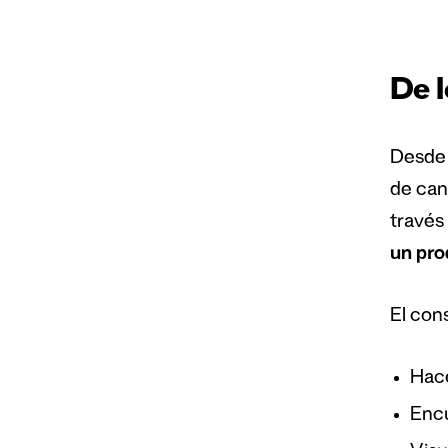
De l
Desde 
de can
través 
un pro
El con
Hace
Encu