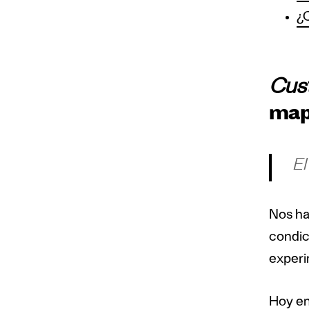
¿C
Cus
mapa
El
Nos ha
condic
experi
Hoy en