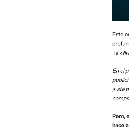
Este e
profun
TalkWa
En el 
publici
¡Este p
compr
Pero, e
hace e