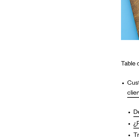
Table 
Cust
clie
De
¿P
Tr