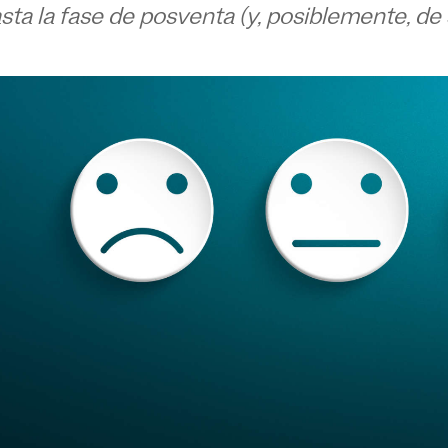
sta la fase de posventa (y, posiblemente, d