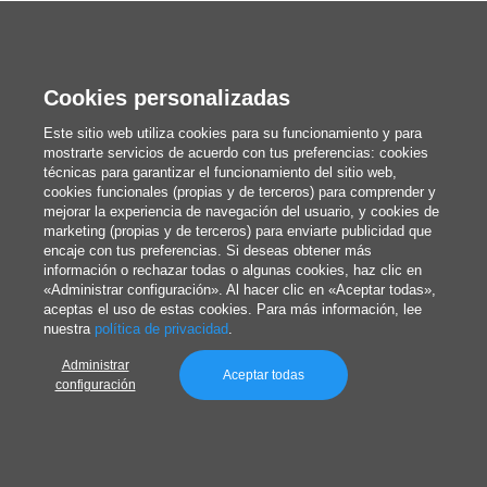
qué impacto quieres conseguir.
Las guías del sector coinciden en que el A5 suele
Cookies personalizadas
ser el formato más versátil, mientras que A6, A4 y
Este sitio web utiliza cookies para su funcionamiento y para
mostrarte servicios de acuerdo con tus preferencias: cookies
DL resultan más adecuados en contextos
técnicas para garantizar el funcionamiento del sitio web,
específicos.
cookies funcionales (propias y de terceros) para comprender y
mejorar la experiencia de navegación del usuario, y cookies de
marketing (propias y de terceros) para enviarte publicidad que
encaje con tus preferencias. Si deseas obtener más
👉 Regla rápida:
información o rechazar todas o algunas cookies, haz clic en
«Administrar configuración». Al hacer clic en «Aceptar todas»,
aceptas el uso de estas cookies. Para más información, lee
mensaje breve = A6
nuestra
política de privacidad
.
uso general = A5
Administrar
Aceptar todas
configuración
mucho contenido = A4
formato elegante o para sobre = DL