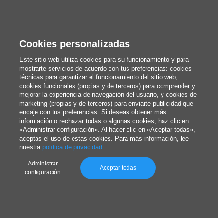
Folletos y flyers
Etiquetas adhesivas
Pegatinas personalizadas
Cookies personalizadas
Packaging
Este sitio web utiliza cookies para su funcionamiento y para
mostrarte servicios de acuerdo con tus preferencias: cookies
Cajas personalizadas
técnicas para garantizar el funcionamiento del sitio web,
cookies funcionales (propias y de terceros) para comprender y
Bolsas personalizadas
mejorar la experiencia de navegación del usuario, y cookies de
marketing (propias y de terceros) para enviarte publicidad que
Revistas, libros y catálogos
encaje con tus preferencias. Si deseas obtener más
información o rechazar todas o algunas cookies, haz clic en
Lienzos personalizados
«Administrar configuración». Al hacer clic en «Aceptar todas»,
aceptas el uso de estas cookies. Para más información, lee
Merchandising
nuestra
política de privacidad
.
Calendarios y agendas
Administrar
Aceptar todas
configuración
Redacción