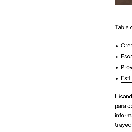
Table 
Crea
Esca
Proy
Esti
Lisand
para c
inform
trayec