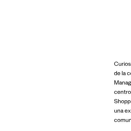
Curios
de la 
Manage
centro
Shoppi
una exp
comun