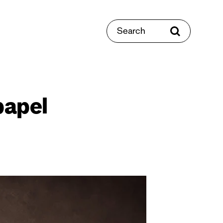
Search
papel