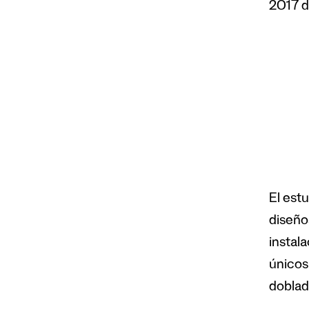
2017 d
El estu
diseño
instal
únicos
doblado