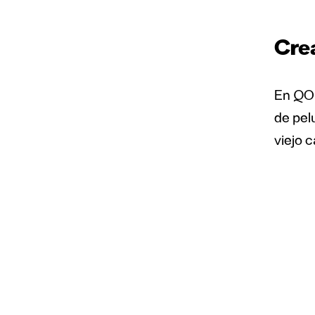
Cre
En QON
de pel
viejo c