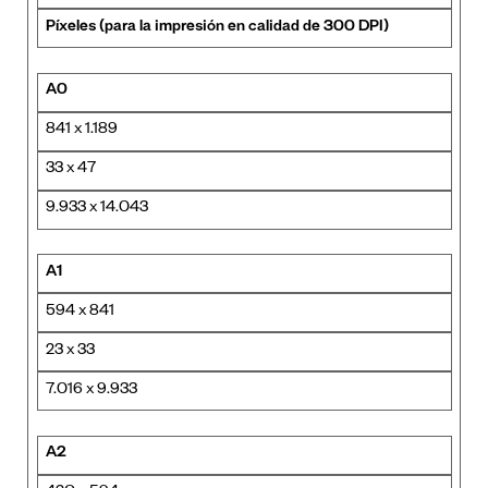
Píxeles (para la impresión en calidad de 300 DPI)
A0
841 x 1.189
33 x 47
9.933 x 14.043
A1
594 x 841
23 x 33
7.016 x 9.933
A2