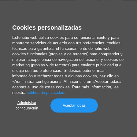
Pegatinas de San Valentín de los años setenta ofrecidas por Burger King.
Imagen:
historicamerica.org
Cookies personalizadas
En los años ochenta y noventa, muchas tarjetas
Este sitio web utiliza cookies para su funcionamiento y para
del Día de San Valentín se basaban en la cultura
mostrarte servicios de acuerdo con tus preferencias: cookies
pop
, incorporando personajes y personalidades
técnicas para garantizar el funcionamiento del sitio web,
cookies funcionales (propias y de terceros) para comprender y
conocidos, desde Super Mario hasta las estrellas
mejorar la experiencia de navegación del usuario, y cookies de
marketing (propias y de terceros) para enviarte publicidad que
del pop de la época y el campeón de baloncesto
encaje con tus preferencias. Si deseas obtener más
Michael Jordan. Algunas de las tarjetas de esas
información o rechazar todas o algunas cookies, haz clic en
«Administrar configuración». Al hacer clic en «Aceptar todas»,
décadas son casi increíbles: ¡aquí tienes algunas
aceptas el uso de estas cookies. Para más información, lee
nuestra
política de privacidad
.
de ellas!
Administrar
Aceptar todas
configuración