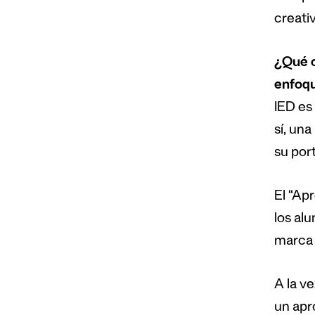
creati
¿Qué o
enfoqu
IED es
sí, un
su port
El “Ap
los al
marca 
A la v
un apr