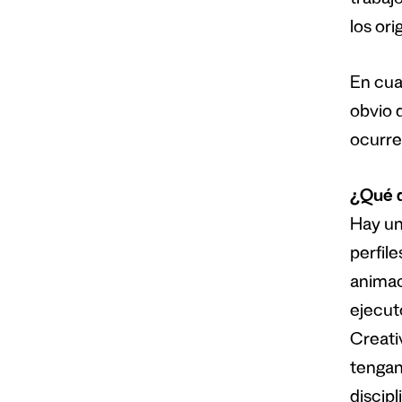
trabajo
los ori
En cua
obvio 
ocurre
¿Qué d
Hay un
perfil
animac
ejecut
Creati
tengan
discip