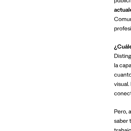
publici
actual
Comuni
profesi
¿Cuále
Distin
la cap
cuanto
visual
conect
Pero, 
saber t