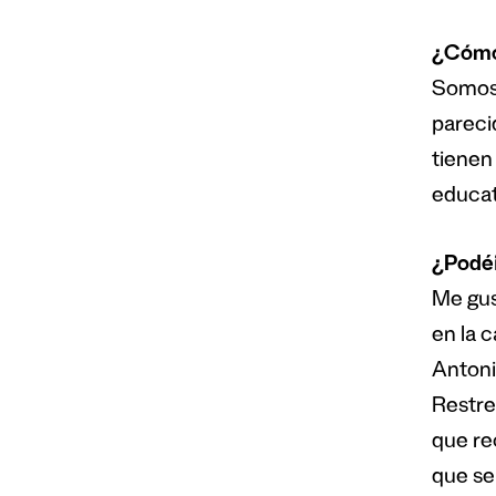
¿Cómo 
Somos 
pareci
tienen
educat
¿Podéi
Me gus
en la 
Antoni
Restre
que rec
que se