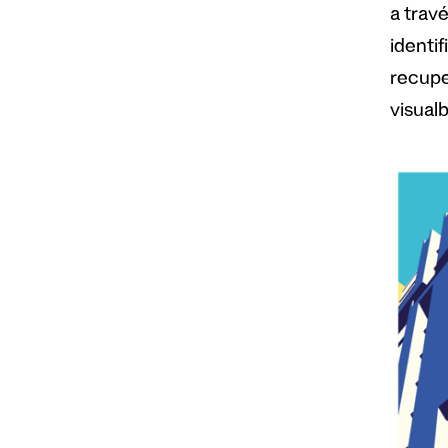
a travé
identif
recuper
visual