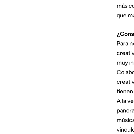
más cor
que má
¿Conse
Para n
creati
muy in
Colabo
creativ
tienen 
A la v
panora
música
víncul