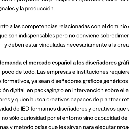
 de un proyecto, de principio a fin, es decir, del brief
ginales y la producción.
nto a las competencias relacionadas con el dominio d
que son indispensables pero no conviene sobredime
– y deben estar vinculadas necesariamente a la creat
emanda el mercado español a los diseñadores gráf
 poco de todo. Las empresas e instituciones requiere
es formativos, ya sean diseñadores gráficos genéricos
ión digital, en packaging o en intervención sobre el 
ores y quien busca creativos capaces de plantear ret
vidad de IED formamos diseñadores y creativos que 
 no sólo curiosidad por el entorno sino capacidad de
linas y metodologías que les sirvan para ejecutar pro