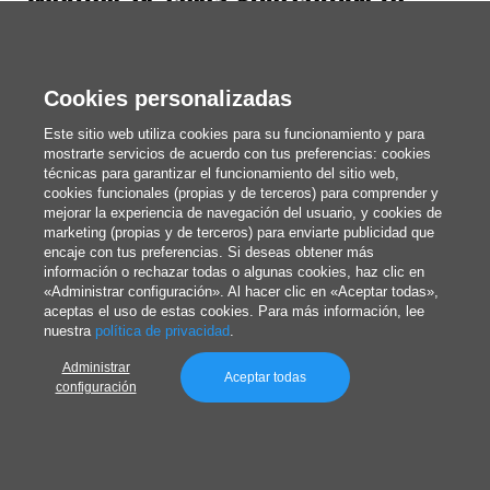
Montaje de cajas: guía completa
sobre los tipos de cajas y las técnicas
de montaje
Cookies personalizadas
Montaje de cajas: descubre cómo montar
Este sitio web utiliza cookies para su funcionamiento y para
correctamente una caja, evitar los errores más
mostrarte servicios de acuerdo con tus preferencias: cookies
técnicas para garantizar el funcionamiento del sitio web,
comunes y elegir la solución más adecuada
cookies funcionales (propias y de terceros) para comprender y
mejorar la experiencia de navegación del usuario, y cookies de
marketing (propias y de terceros) para enviarte publicidad que
encaje con tus preferencias. Si deseas obtener más
Redacción
información o rechazar todas o algunas cookies, haz clic en
Publicado el 7/3/2026
«Administrar configuración». Al hacer clic en «Aceptar todas»,
aceptas el uso de estas cookies. Para más información, lee
nuestra
política de privacidad
.
Administrar
Aceptar todas
configuración