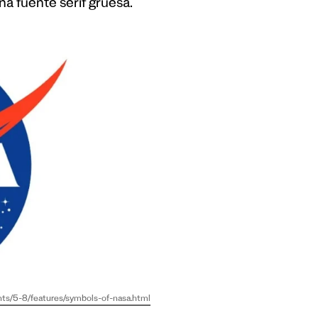
na fuente serif gruesa.
nts/5-8/features/symbols-of-nasa.html