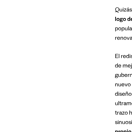
Quizás 
logo d
popula
renova
El red
de mej
gubern
nuevo 
diseño
ultram
trazo h
sinuos