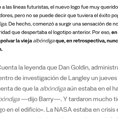
 a las líneas futuristas, el nuevo logo fue muy querid
dores, pero no se puede decir que tuviera el éxito po
iga
. De hecho, comenzó a surgir una sensación de nost
ridad que despertaba el logotipo anterior. Por eso,
en
olvar la vieja
albóndiga
que, en retrospectiva, nunc
.
uenta la leyenda que Dan Goldin, administra
ntro de investigación de Langley un jueves
enta de que la
albóndiga
aún estaba en el ha
bóndiga
—dijo Barry—. Y tardaron mucho ti
go en el edificio». La NASA estaba en crisi