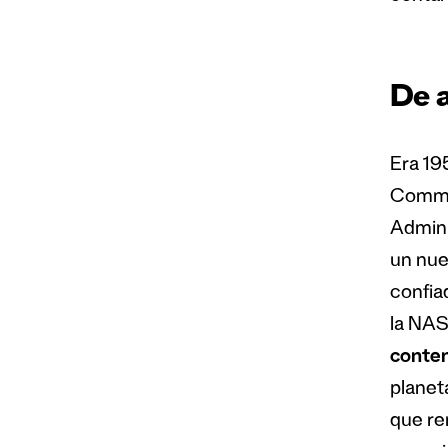
De 
Era 19
Commit
Adminis
un nuev
confia
la NASA
conten
planeta
que ren