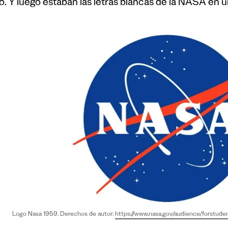
o. Y luego estaban las letras blancas de la NASA en u
Logo Nasa 1959. Derechos de autor:
https://www.nasa.gov/audience/forstude