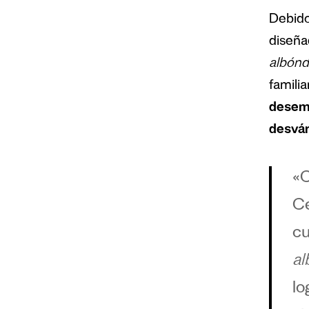
Debido
diseña
albónd
familia
desemp
desván
«C
Ce
cu
al
lo