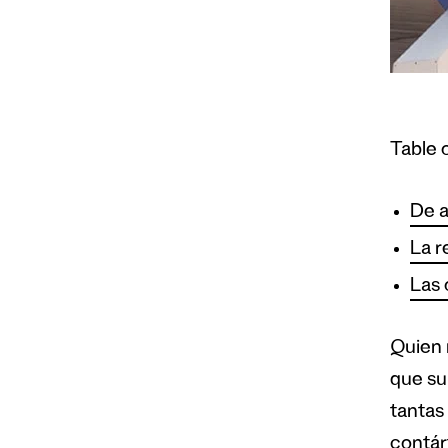
Table 
De a
La r
Las 
Quien 
que su
tantas
contár