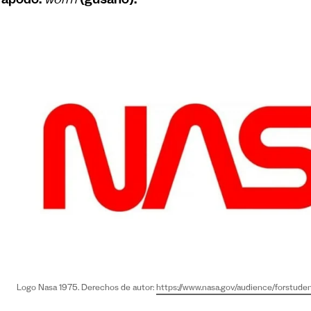
 apodo:
worm
(gusano).
Logo Nasa 1975. Derechos de autor:
https://www.nasa.gov/audience/forstude