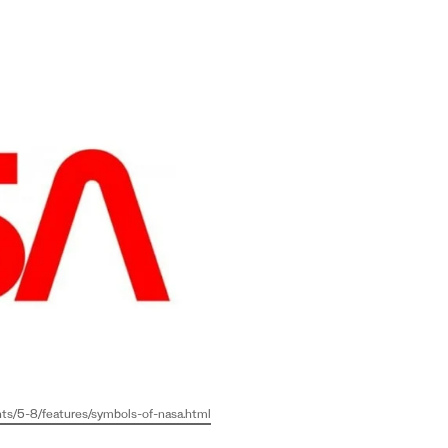
nts/5-8/features/symbols-of-nasa.html