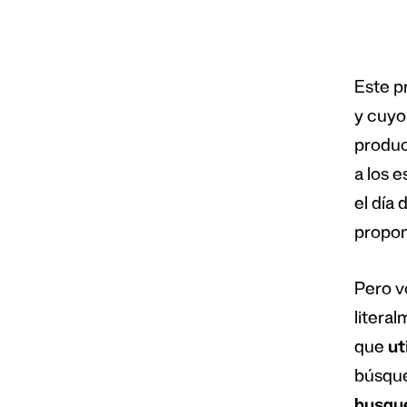
Este p
y cuyo 
produc
a los 
el día
propon
Pero v
litera
que
ut
búsque