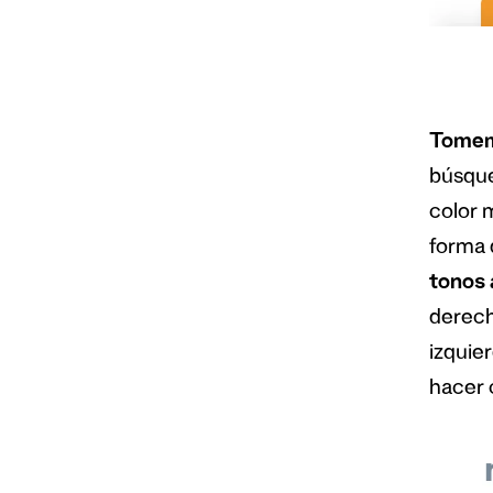
Tomemo
búsque
color 
forma 
tonos 
derecha
izquier
hacer c