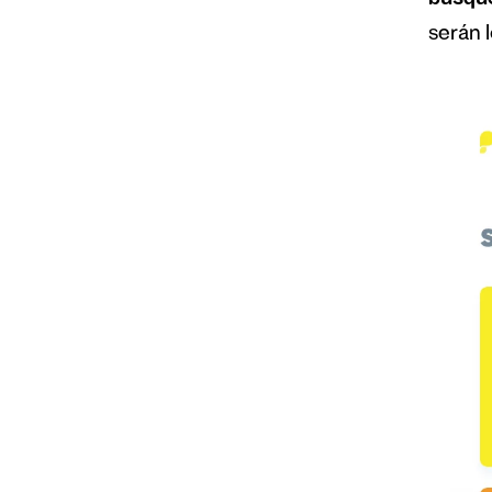
busqu
serán 