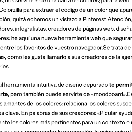
s, nos servimos de una carta de colores; para la web,
olorzilla para extraer el código de un color que apar
ación, quizá echemos un vistazo a Pinterest.Atención,
dores, infografistas, creadores de páginas web, diseña
res: he aquí una nueva herramienta web que segurame
entre los favoritos de vuestro navegador.Se trata de
s»
, como les gusta llamarlo a sus creadores de la age
ies.
til herramienta intuitiva de diseño depurado
te permit
arte
, pero también puede servirte de «moodboard».
os amantes de los colores: relaciona los colores susce
as clave. En palabras de sus creadores: «Picular ayud
ente los colores más pertinentes para un contexto o 