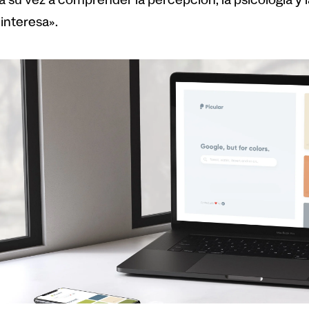
a su vez a comprender la percepción, la psicología y l
interesa».