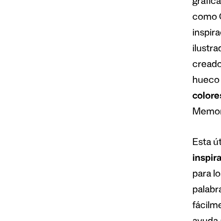
gráfica
como C
inspir
ilustra
creado
hueco 
colore
Memor
Esta ú
inspir
para l
palabr
fácilm