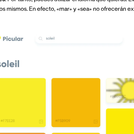
es
. Por tanto, puedes utilizar el idioma que quieras. 
los mismos. En efecto, «mar» y «sea» no ofrecerán 