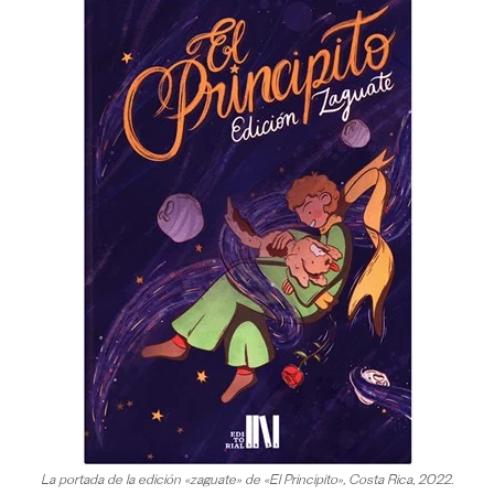
La portada de la edición «zaguate» de «El Principito», Costa Rica, 2022.