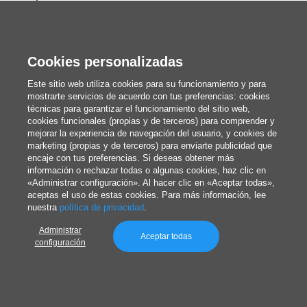
Pegatinas personalizadas
Packaging
Cookies personalizadas
Cajas personalizadas
Este sitio web utiliza cookies para su funcionamiento y para
Bolsas personalizadas
mostrarte servicios de acuerdo con tus preferencias: cookies
técnicas para garantizar el funcionamiento del sitio web,
Revistas, libros y catálogos
cookies funcionales (propias y de terceros) para comprender y
mejorar la experiencia de navegación del usuario, y cookies de
Lienzos personalizados
marketing (propias y de terceros) para enviarte publicidad que
encaje con tus preferencias. Si deseas obtener más
Merchandising
información o rechazar todas o algunas cookies, haz clic en
«Administrar configuración». Al hacer clic en «Aceptar todas»,
Calendarios y agendas
aceptas el uso de estas cookies. Para más información, lee
nuestra
política de privacidad
.
Administrar
Aceptar todas
configuración
Redacción
Estos somos nosotros