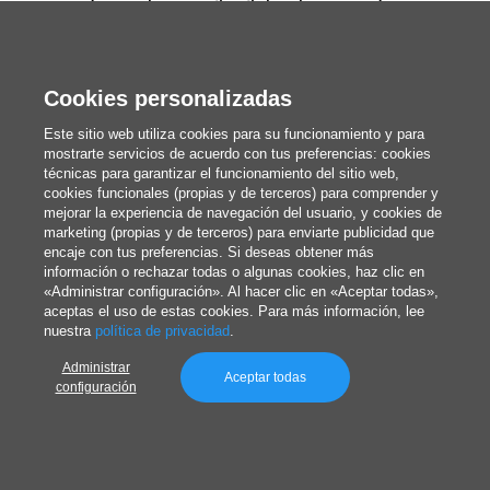
artesanales, ayudándola a hacer justicia a sus
creaciones
Cookies personalizadas
Este sitio web utiliza cookies para su funcionamiento y para
mostrarte servicios de acuerdo con tus preferencias: cookies
técnicas para garantizar el funcionamiento del sitio web,
cookies funcionales (propias y de terceros) para comprender y
Artículos relacionados
mejorar la experiencia de navegación del usuario, y cookies de
marketing (propias y de terceros) para enviarte publicidad que
encaje con tus preferencias. Si deseas obtener más
información o rechazar todas o algunas cookies, haz clic en
«Administrar configuración». Al hacer clic en «Aceptar todas»,
aceptas el uso de estas cookies. Para más información, lee
nuestra
política de privacidad
.
Administrar
Aceptar todas
configuración