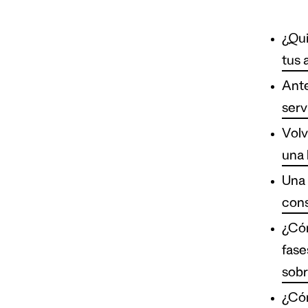
¿Qui
tus 
Ante
serv
Volv
una 
Una 
cons
¿Cóm
fase
sobr
¿Cóm