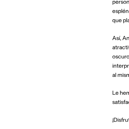
persona
esplén
que pla
Así, An
atract
oscuro
interpr
al mism
Le hem
satisfa
¡Disfru