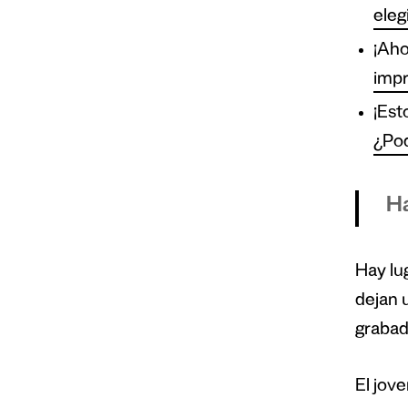
eleg
¡Aho
impr
¡Est
¿Pod
Ha
Hay lu
dejan 
grabad
El jove