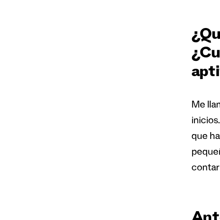
¿Qui
¿Cu
apti
Me lla
inicio
que ha
pequeñ
contar
Ant