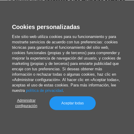
La revista supo
adaptarse a los múltiples cambios
y tendencias de la industria de los videojuegos,
ampliando cada vez más su cobertura a todas las
Cookies personalizadas
plataformas de juego. Con el tiempo también
Este sitio web utiliza cookies para su funcionamiento y para
cambió de formato, diseño y periodicidad,
mostrarte servicios de acuerdo con tus preferencias: cookies
añadiendo nuevas secciones que incluían guías
técnicas para garantizar el funcionamiento del sitio web,
cookies funcionales (propias y de terceros) para comprender y
estratégicas, análisis, informes de investigación y
mejorar la experiencia de navegación del usuario, y cookies de
marketing (propias y de terceros) para enviarte publicidad que
mucho más.
encaje con tus preferencias. Si deseas obtener más
información o rechazar todas o algunas cookies, haz clic en
«Administrar configuración». Al hacer clic en «Aceptar todas»,
Micromanía
cerró en enero de 2024, tras
355
aceptas el uso de estas cookies. Para más información, lee
nuestra
política de privacidad
.
números
y 39 años de publicación.
Administrar
Aceptar todas
configuración