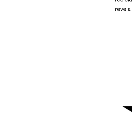
recicl
revela