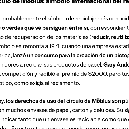
rculo de Möbius: símbolo internacional del re
s probablemente el símbolo de reciclaje más conoci
 o verdes que se persiguen entre sí
, correspondient
o de recuperación de los materiales (
reducir, reutiliz
ímbolo se remonta a 1971, cuando una empresa esta
rica, lanzó
un concurso para la creación de un pict
idores a reciclar sus productos de papel.
Gary And
a competición y recibió el premio de $2000, pero tu
gotipo, como exigía el reglamento.
oy,
los derechos de uso del círculo de Möbius son pú
en muchos envases de papel, cartón y celulosa. Su si
indicar tanto que un envase es reciclable como que 