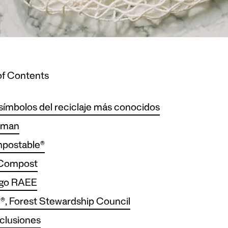
of Contents
símbolos del reciclaje más conocidos
yman
postable®
Compost
ogo RAEE
, Forest Stewardship Council
clusiones