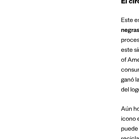
El cí
Este e
negras
proces
este s
of Ame
consum
ganó l
del lo
Aún h
icono 
puede 