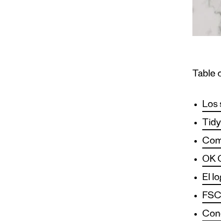
Table 
Los 
Tid
Com
OK 
El l
FSC®
Con