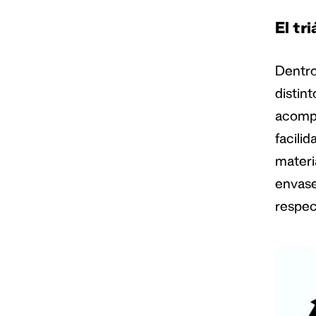
El tr
Dentro
distint
acompa
facilid
materi
envases
respec