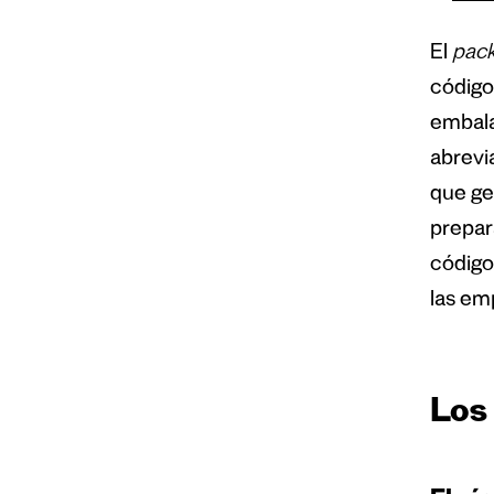
El
pack
código
embala
abrevi
que ge
prepa
código
las em
Los