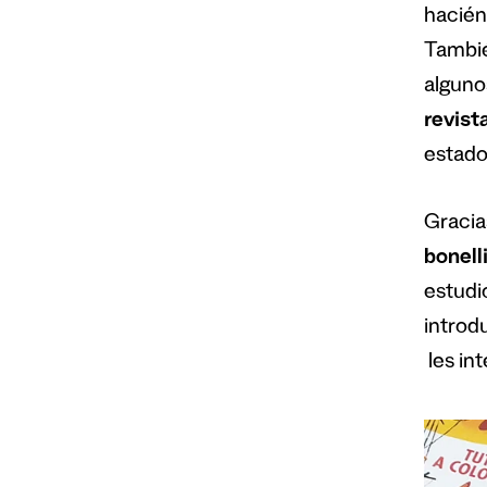
hacién
Tambié
alguno
revist
estado
Gracia
bonell
estudi
introd
les int