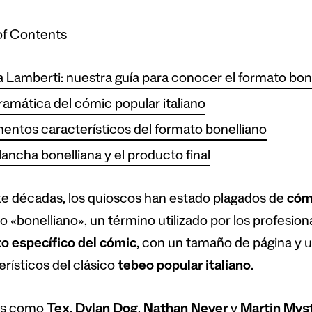
of Contents
 Lamberti: nuestra guía para conocer el formato bon
ramática del cómic popular italiano
entos característicos del formato bonelliano
lancha bonelliana y el producto final
e décadas, los quioscos han estado plagados de
c
ó
m
o «bonelliano», un término utilizado por los profesion
to espec
í
fico del
c
ó
mic
, con un tamaño de página y u
erísticos del clásico
tebeo popular italiano
.
s como
Tex
,
Dylan Dog
,
Nathan Never
y
Martin Mys