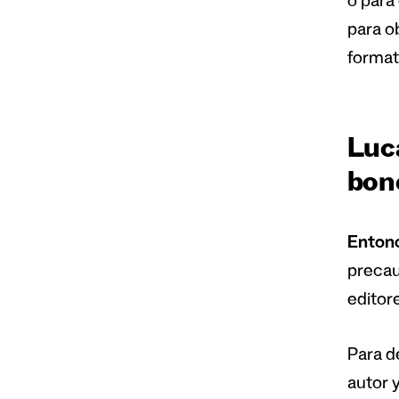
o para
para o
formato
Luc
bon
Enton
precau
editor
Para d
autor 