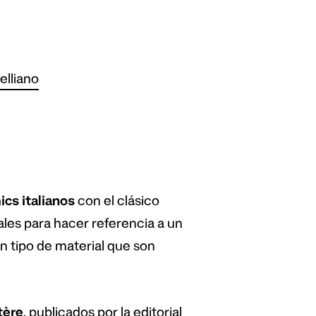
elliano
ics italianos
con el clásico
ales para hacer referencia a un
n tipo de material que son
t
è
re
, publicados por la editorial