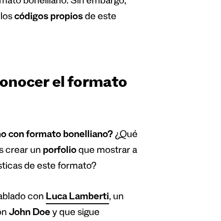
ormato bonelliano. Sin embargo,
 los
c
ó
digos propios
de este
conocer el formato
ano con formato bonelliano?
¿Qué
s crear un
porfolio
que mostrar a
sticas de este formato?
hablado con
Luca Lamberti
, un
con
John Doe
y que sigue