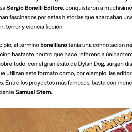
esa
Sergio Bonelli Editore
, conquistaron a muchísimo
an fascinados por estas historias que abarcaban una
, terror y ciencia ficción.
cipio, el término
bonelliano
tenía una connotación neg
mino bastante neutro que hace referencia únicamente
sobre todo, con el gran éxito de Dylan Dog, surgen dis
que utilizan este formato como, por ejemplo, las editor
s
. Entre los proyectos más famosos, basta con men
eciente
Samuel Stern
.