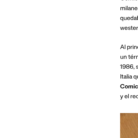
milan
quedab
western
Al prin
un tér
1986, 
Italia 
Comic
y el r