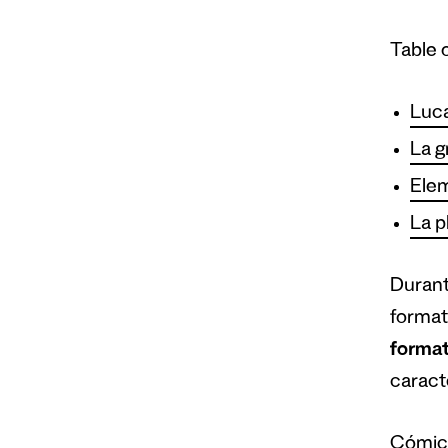
Table 
Luca
La g
Elem
La p
Durant
format
forma
caract
Cómic