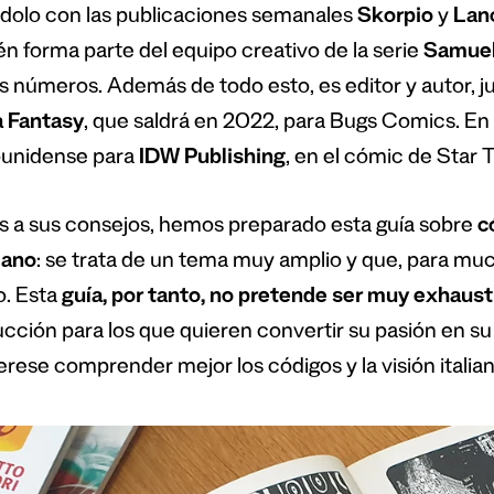
dolo con las publicaciones semanales
Skorpio
y
Lan
n forma parte del equipo creativo de la serie
Samuel
s números. Además de todo esto, es editor y autor, j
a Fantasy
, que saldrá en 2022, para Bugs Comics. En 
unidense para
IDW Publishing
, en el cómic de Star T
s a sus consejos, hemos preparado esta guía sobre
c
iano
: se trata de un tema muy amplio y que, para mu
o. Esta
gu
í
a, por tanto, no pretende ser muy exhaust
ucción para los que quieren convertir su pasión en su 
erese comprender mejor los códigos y la visión italia