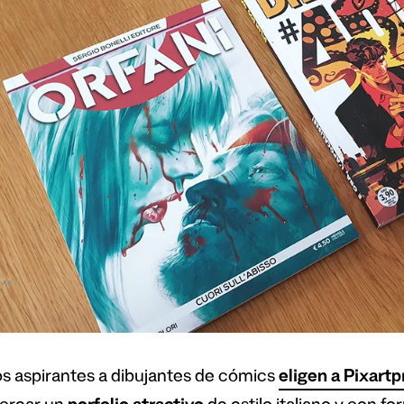
 aspirantes a dibujantes de cómics
eligen a Pixartp