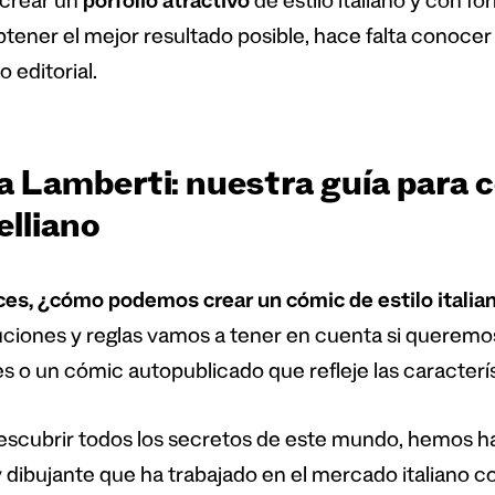
 crear un
porfolio atractivo
de estilo italiano y con f
btener el mejor resultado posible, hace falta conocer
 editorial.
a Lamberti: nuestra guía para 
elliano
ces,
¿
c
ó
mo podemos crear un c
ó
mic de estilo itali
ciones y reglas vamos a tener en cuenta si queremo
es o un cómic autopublicado que refleje las caracterí
escubrir todos los secretos de este mundo, hemos 
y dibujante que ha trabajado en el mercado italiano 