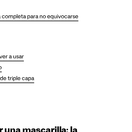
uía completa para no equivocarse
ver a usar
o
 de triple capa
r una mascarilla: la