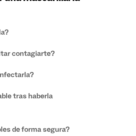
la?
itar contagiarte?
nfectarla?
ble tras haberla
bles de forma segura?