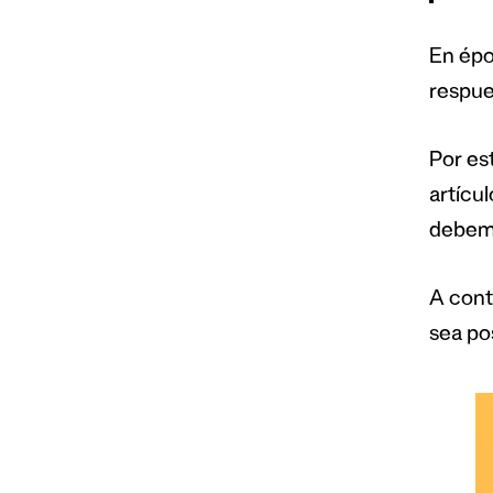
En épo
respues
Por es
artícu
debemo
A cont
sea pos