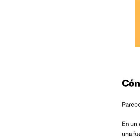
Cóm
Parece
En un 
una fu