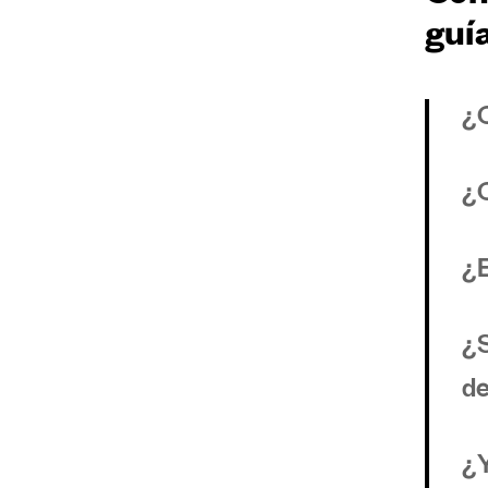
guí
¿C
¿C
¿E
¿S
de
¿Y