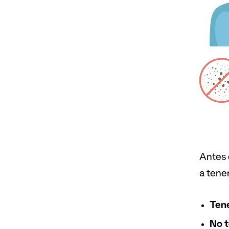
Antes 
a tene
Tene
No t