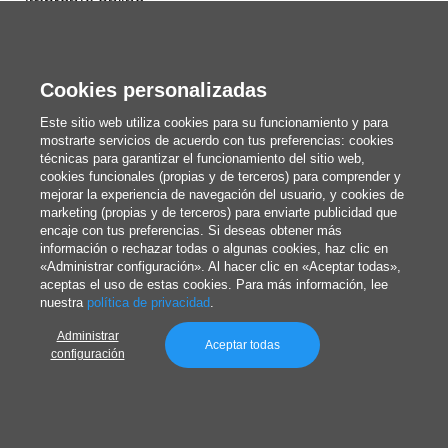
Imprenta online
Tarjetas de visita
Folletos y flyers
Cookies personalizadas
Etiquetas adhesivas
Este sitio web utiliza cookies para su funcionamiento y para
mostrarte servicios de acuerdo con tus preferencias: cookies
Pegatinas personalizadas
técnicas para garantizar el funcionamiento del sitio web,
cookies funcionales (propias y de terceros) para comprender y
Packaging
mejorar la experiencia de navegación del usuario, y cookies de
Cajas personalizadas
marketing (propias y de terceros) para enviarte publicidad que
encaje con tus preferencias. Si deseas obtener más
Bolsas personalizadas
información o rechazar todas o algunas cookies, haz clic en
«Administrar configuración». Al hacer clic en «Aceptar todas»,
Revistas, libros y catálogos
aceptas el uso de estas cookies. Para más información, lee
nuestra
política de privacidad
.
Lienzos personalizados
Administrar
Aceptar todas
Merchandising
configuración
Calendarios y agendas