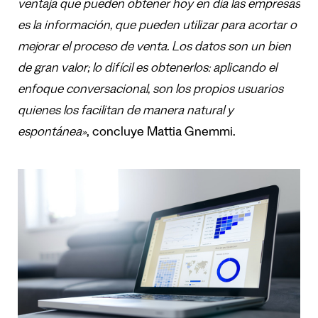
ventaja
que pueden obtener hoy en d
í
a las empresas
es la informaci
ó
n, que pueden utilizar para acortar o
mejorar el proceso de venta. Los datos son un bien
de gran valor; lo dif
í
cil
es
obtenerlos: aplicando el
enfoque conversacional, son los propios usuarios
quienes los facilitan de manera natural y
espont
á
nea
»
, concluye Mattia Gnemmi.