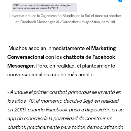
Leyenda: Incluso la Organización Mundial de la Salud tiene su chatbot
en Facebook Messenger, el «Coronabot»: muy básico, pero útil.
Muchos asocian inmediatamente el
Marketing
Conversacional
con los
chatbots
de
Facebook
Messenger
. Pero, en realidad, el planteamiento
conversacional es mucho más amplio.
«
Aunque el primer chatbot primordial se invent
ó
en
los a
ñ
os
’
70, el momento decisivo lleg
ó
en realidad
en 2016, cuando Facebook puso a disposici
ó
n en su
app de mensajer
í
a la posibilidad
de construir un
chatbot, pr
á
cticamente para todos, democratizando