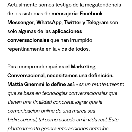
Actualmente somos testigo de la megatendencia
de los sistemas de
mensajer
í
a
:
Facebook
Messenger
,
WhatsApp
,
Twitter y Telegram
son
solo algunas de las
aplicaciones
conversacionales
que han irrumpido
repentinamente en la vida de todos.
Para comprender
qu
é
es
el Marketing
Conversacional, necesitamos una definici
ó
n.
Mattia Gnemmi lo define as
í
: «
es
un planteamiento
que se basa en tecnolog
í
as conversacionales que
tienen una finalidad concreta: lograr que la
comunicaci
ó
n online de una marca sea
bidireccional, tal como sucede en la vida real. Este
planteamiento genera interacciones entre los