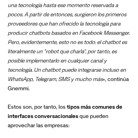
una tecnolog
í
a hasta ese momento reservada a
pocos. A partir de entonces,
surgieron los primeros
proveedores que han ofrecido la tecnolog
í
a para
producir chatbots basados en Facebook Messenger.
Pero, evidentemente, esto no es todo: el chatbot
es
literalmente un
“
robot que charla
“
, por tanto,
es
posible implementarlo en cualquier canal y
tecnolog
í
a. Un chatbot puede
integrarse incluso en
WhatsApp, Telegram, SMS y mucho m
á
s
», continúa
Gnemmi.
Estos son, por tanto, los
tipos m
á
s
comunes de
interfaces conversacionales
que pueden
aprovechar las empresas: