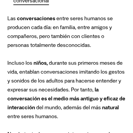
conversacional
Las
conversaciones
entre seres humanos se
producen cada día: en familia, entre amigos y
compañeros, pero también con clientes o
personas totalmente desconocidas.
Incluso los
ni
ñ
os,
durante sus primeros meses de
vida, entablan conversaciones imitando los gestos
y sonidos de los adultos para hacerse entender y
expresar sus necesidades. Por tanto,
la
conversaci
ó
n
es
el medio m
á
s
antiguo y eficaz de
interacci
ó
n
del mundo, además del más
natural
entre seres humanos.