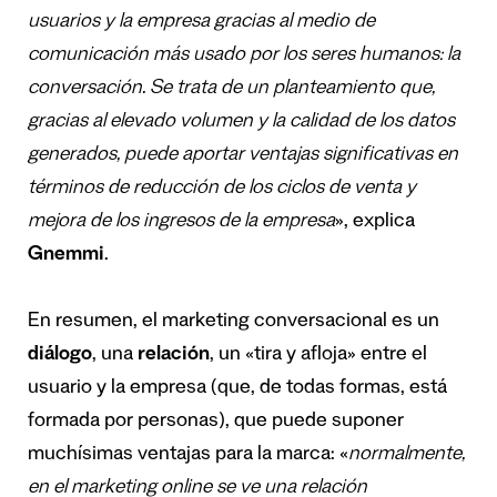
usuarios y la empresa gracias al medio de
comunicaci
ó
n m
á
s
usado por los seres humanos: la
conversaci
ó
n. Se trata de un planteamiento que,
gracias al elevado volumen y la calidad
de los datos
generados, puede
aportar ventajas significativas en
t
é
rminos de reducci
ó
n de los ciclos de venta y
mejora de los ingresos de la empresa
», explica
Gnemmi
.
En resumen, el marketing conversacional es un
di
á
logo
, una
relaci
ó
n
, un «tira y afloja» entre el
usuario y la empresa (que, de todas formas, está
formada por personas), que puede suponer
muchísimas ventajas para la marca: «
normalmente,
en el marketing online se ve una relaci
ó
n