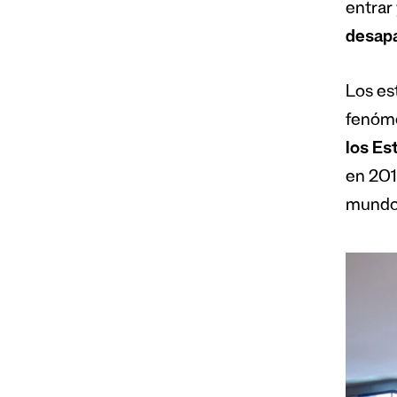
entrar
desap
Los es
fenóme
los Es
en 201
mundo