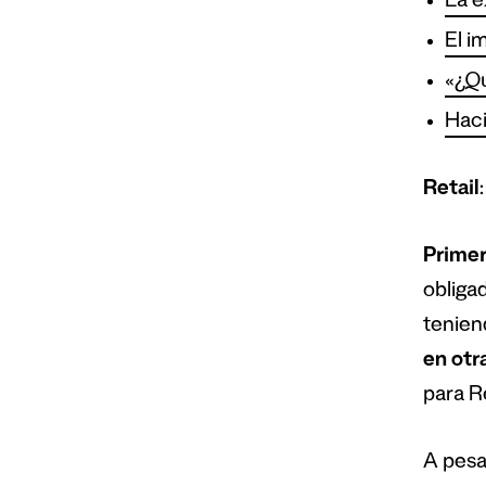
La e
El i
«¿Qu
Haci
Retail
Primer
obliga
tenien
en otr
para R
A pesa