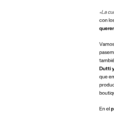
«La cu
con lo
querer
Vamos 
pasemo
tambié
Dutti 
que em
produc
boutiq
En el
p