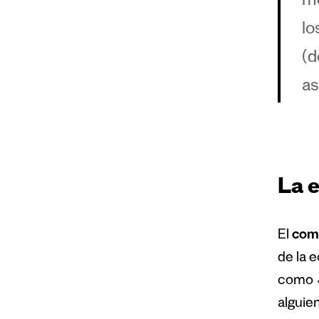
me
lo
(d
as
La e
El
come
de la 
como
alguie