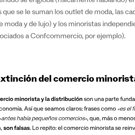
nudo se engloba (físicamente hablando) en 
s que se le suman los outlet de moda, las c
e moda y de lujo) y los minoristas independi
ociados a Confcommercio, por ejemplo).
xtinción del comercio minorist
rcio minorista y la distribución
son una parte funda
economía. Así que seamos claros: frases como
«es el 
«antes había pequeños comercios»
, que, más o menos
n,
son falsas
. Lo repito: el comercio minorista se rei