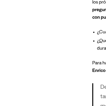
los pr
pregun
con pu
¿Cuá
¿Qué
dura
Para h
Enrico
De
ta