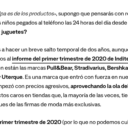
lpa es de los productos»
, supongo que pensarás con 
s niños pegados al teléfono las 24 horas del día desd
 juguetes?
a hacer un breve salto temporal de dos años, aunque 
s al
informe del primer trimestre de 2020 de Indit
n están las marcas
Pull&Bear, Stradivarius, Bersh
y Uterque
. Es una marca que entró con fuerza en nues
pezó con precios agresivos,
aprovechando la ola de
tos caros en tiendas que, la mayoría de las veces, ti
ues de las firmas de moda más exclusivas.
rimer trimestre de 2020
(por lo que no podemos cul