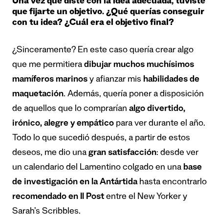
Una vez que diste con la idea adecuada, tuviste
que fijarte un objetivo. ¿Qué querías conseguir
con tu idea? ¿Cuál era el objetivo final?
¿Sinceramente? En este caso quería crear algo
que me permitiera
dibujar muchos muchísimos
mamíferos marinos
y afianzar mis
habilidades de
maquetación
. Además, quería poner a disposición
de aquellos que lo comprarían
algo divertido,
irónico, alegre y empático
para ver durante el año.
Todo lo que sucedió después, a partir de estos
deseos, me dio una
gran satisfacción
: desde ver
un calendario del Lamentino colgado en una
base
de investigación en la Antártida
hasta encontrarlo
recomendado en Il Post
entre el New Yorker y
Sarah’s Scribbles.