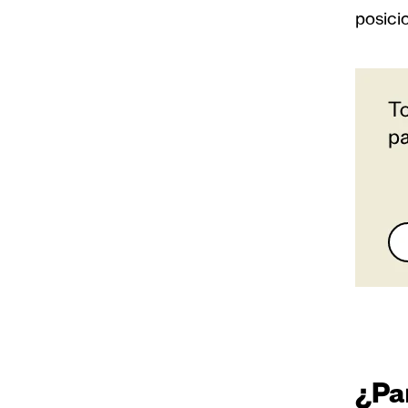
posici
¿Pa