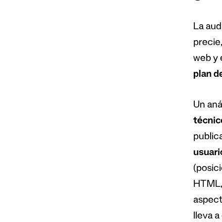
La aud
precie
web y 
plan d
Un aná
técnic
public
usuari
(posici
HTML, 
aspect
lleva a