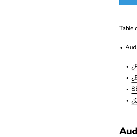
Table 
Audi
¿P
¿E
S
¿Q
Aud