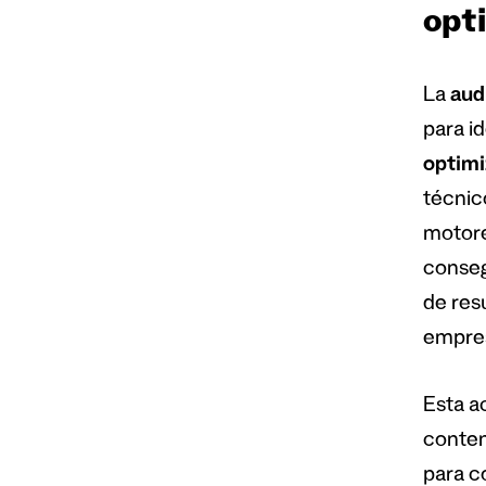
opt
La
aud
para id
optimi
técnic
motore
conseg
de res
empre
Esta a
conten
para c