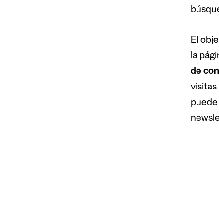
búsque
El obj
la pág
de con
visita
puede 
newsle