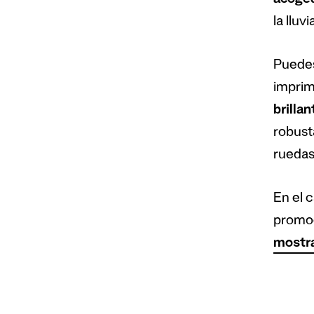
acoge
la lluvia
Puedes
imprim
brilla
robust
ruedas
En el 
promoc
mostra