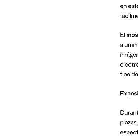
en est
fácilm
El
most
alumin
imágen
electr
tipo d
Exposi
Durant
plazas,
espectá