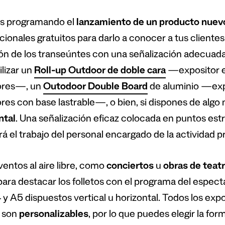
ás programando el
lanzamiento de un producto nuev
ionales gratuitos para darlo a conocer a tus clientes 
ón de los transeúntes con una señalización adecuada
ilizar un
Roll-up Outdoor de doble cara
—expositor en
ores—, un
Outodoor Double Board
de aluminio —expo
ores con base lastrable—, o bien, si dispones de algo
ntal
. Una señalización eficaz colocada en puntos est
ará el trabajo del personal encargado de la actividad 
entos al aire libre, como
conciertos
u
obras de teat
ara destacar los folletos con el programa del espect
 y A5 dispuestos vertical u horizontal. Todos los exp
 son
personalizables
, por lo que puedes elegir la for