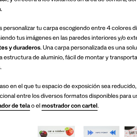
dor
, y ofrecerá a los visitantes un área de sombra, d
.
 personalizar tu carpa escogiendo entre 4 colores di
iendo tus imágenes en las paredes interiores y/o ext
ntes y duraderos
. Una carpa personalizada es una sol
a estructura de aluminio, fácil de montar y transport
.
caso en el que tu espacio de exposición sea reducido
ional entre los diversos formatos disponibles para us
dor de tela
o el
mostrador con cartel
.