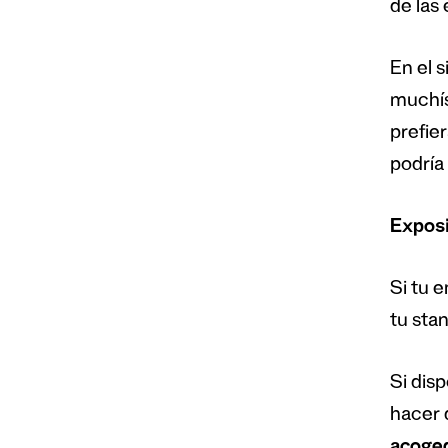
de las
En el 
muchís
prefie
podría 
Exposi
Si tu e
tu sta
Si dis
hacer 