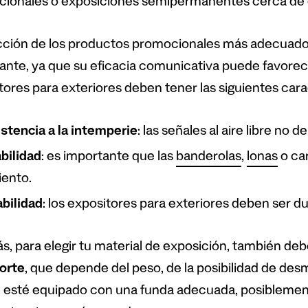
ionales o exposiciones semipermanentes cerca de 
cción de los productos promocionales más adecuado
ante, ya que su eficacia comunicativa puede favorece
tores para exteriores deben tener las siguientes carac
stencia a la intemperie
: las señales al aire libre no de
bilidad
: es importante que las
banderolas
,
lonas
o car
iento.
bilidad
: los expositores para exteriores deben ser du
, para elegir tu material de exposición, también deb
orte
, que depende del peso, de la posibilidad de des
 esté equipado con una funda adecuada, posiblement