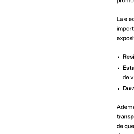
promoc
La ele
import
exposi
Resi
Esta
de v
Dura
Además
transp
de que