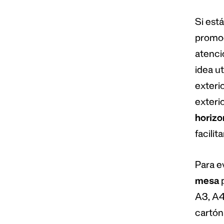
Si est
promoc
atenci
idea ut
exteri
exteri
horizo
facilit
Para ev
mesa
p
A3, A4
cartón