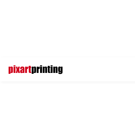
* disclaimer
Home
Artículos promocionales
Oficina y 
Para tus Lanyards p
Pixartprinting