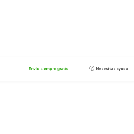
Necesitas ayuda
Envío siempre gratis
ierre magnético
ada para Artículos de Lujo